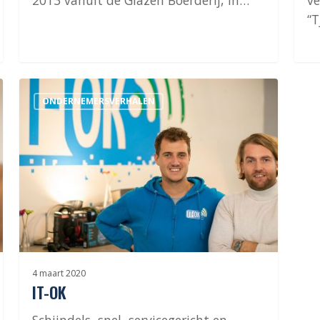
2013 vanuit de Glazen Boerderij, in…
ve
“T
IT-
ONDERNEMERSVERHALEN
OK
4 maart 2020
IT-OK