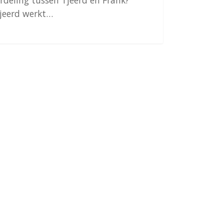
rdeling tussen Tjeerd en Frank?
jeerd werkt…