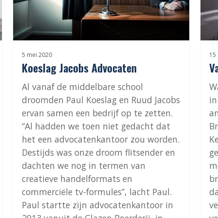
5 mei 2020
15 
Koeslag Jacobs Advocaten
V
Al vanaf de middelbare school
Wa
droomden Paul Koeslag en Ruud Jacobs
in
ervan samen een bedrijf op te zetten.
an
“Al hadden we toen niet gedacht dat
Br
het een advocatenkantoor zou worden.
Ke
Destijds was onze droom flitsender en
ge
dachten we nog in termen van
me
creatieve handelformats en
br
commerciële tv-formules”, lacht Paul.
da
Paul startte zijn advocatenkantoor in
ve