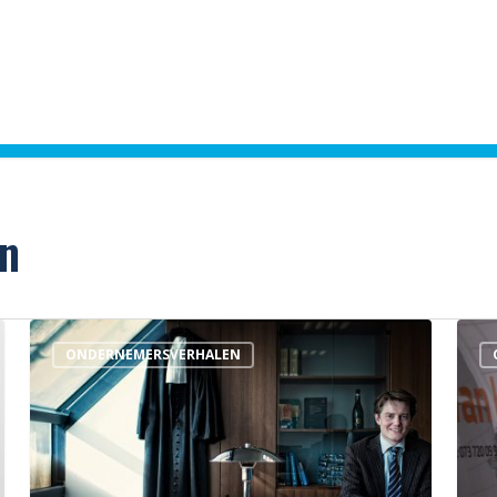
n
Koeslag
Van
ONDERNEMERSVERHALEN
Jacobs
Keu
Advocaten
Tech