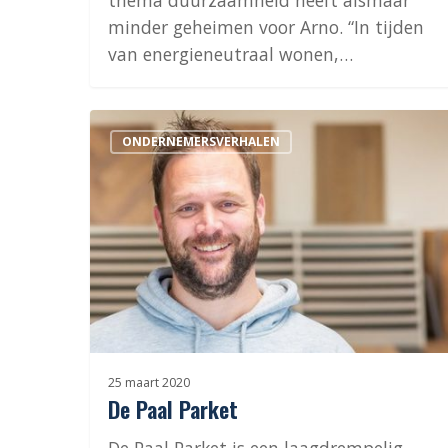
thema duurzaamheid heeft alsmaar
minder geheimen voor Arno. “In tijden
van energieneutraal wonen,…
De
ONDERNEMERSVERHALEN
Paal
Parket
25 maart 2020
De Paal Parket