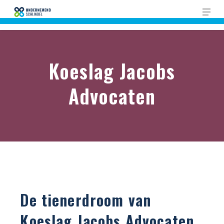
Skip
Men
to
Close
main
Men
content
Koeslag Jacobs
Advocaten
De tienerdroom van
Koeslag Jacobs Advocaten