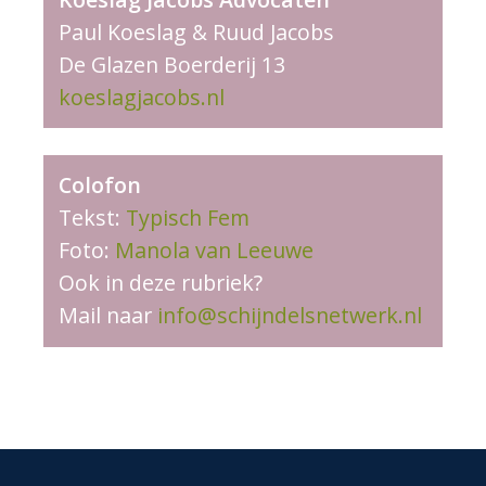
Paul Koeslag & Ruud Jacobs
De Glazen Boerderij 13
koeslagjacobs.nl
Colofon
Tekst:
Typisch Fem
Foto:
Manola van Leeuwe
Ook in deze rubriek?
Mail naar
info@schijndelsnetwerk.nl