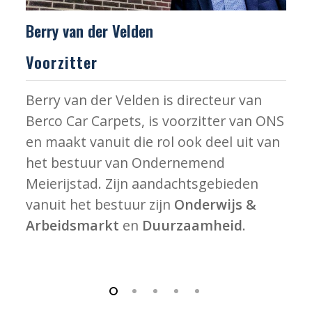
Berry van der Velden
W
Voorzitter
S
Berry van der Velden is directeur van
W
Berco Car Carpets, is voorzitter van ONS
c
en maakt vanuit die rol ook deel uit van
W
het bestuur van Ondernemend
v
Meierijstad. Zijn aandachtsgebieden
M
vanuit het bestuur zijn
Onderwijs &
v
Arbeidsmarkt
en
Duurzaamheid
.
e