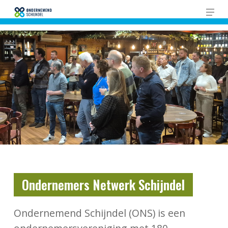
Skip
Men
to
Close
main
Men
content
Ondernemers Netwerk Schijndel
Ondernemend Schijndel (ONS) is een