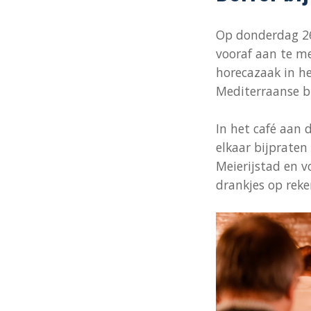
Op donderdag 26 
vooraf aan te m
horecazaak in he
Mediterraanse b
In het café aan 
elkaar bijpraten 
Meierijstad en v
drankjes op reke