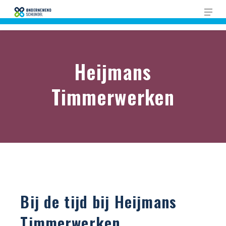
Skip
Men
to
Close
main
Men
content
Heijmans
Timmerwerken
Bij de tijd bij Heijmans
Timmerwerken