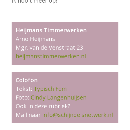
ik nooit meer op!”
Heijmans Timmerwerken
Arno Heijmans
Mgr. van de Venstraat 23
heijmanstimmerwerken.nl
Colofon
Tekst:
Typisch Fem
Foto:
Cindy Langenhuijsen
Ook in deze rubriek?
Mail naar
info@schijndelsnetwerk.nl