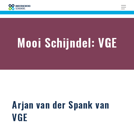
Skip
Men
to
Close
main
Men
content
Mooi Schijndel: VGE
Arjan van der Spank van
VGE