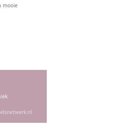
en mooie
niek
elsnetwerk.nl