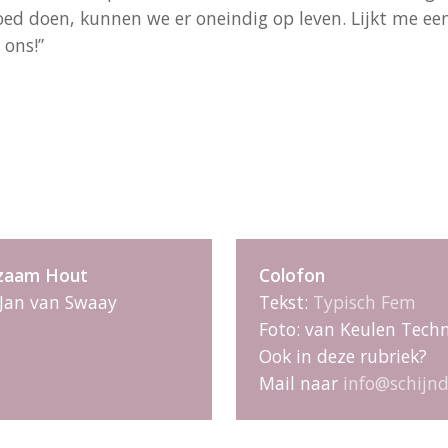
goed doen, kunnen we er oneindig op leven. Lijkt me e
 ons!”
rzaam Hout
Colofon
 Jan van Swaay
Tekst:
Typisch Fem
Foto: van Keulen Tech
Ook in deze rubriek?
Mail naar
info@schijnd