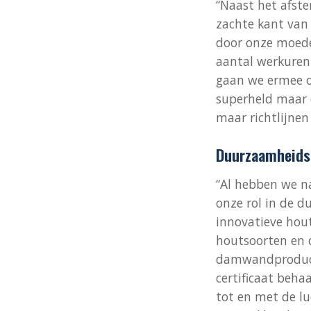
“Naast het afst
zachte kant van 
door onze moede
aantal werkuren
gaan we ermee om
superheld maar 
maar richtlijnen
Duurzaamheids
“Al hebben we na
onze rol in de 
innovatieve hout
houtsoorten en 
damwandproduct 
certificaat beha
tot en met de lu