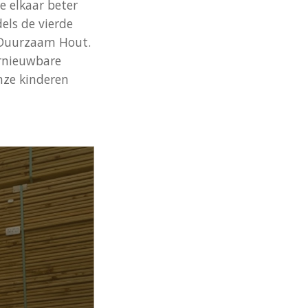
 elkaar beter
els de vierde
y Duurzaam Hout.
ernieuwbare
nze kinderen