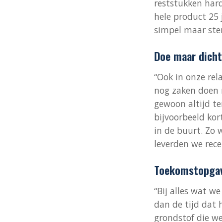
reststukken har
hele product 25 
simpel maar ster
Doe maar dicht
“Ook in onze rel
nog zaken doen m
gewoon altijd te
bijvoorbeeld kor
in de buurt. Zo
leverden we rece
Toekomstopga
“Bij alles wat w
dan de tijd dat 
grondstof die w