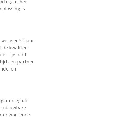
och gaat het
oplossing is
 we over 50 jaar
 de kwaliteit
 is – je hebt
tijd een partner
jndel en
anger meegaat
hernieuwbare
roter wordende