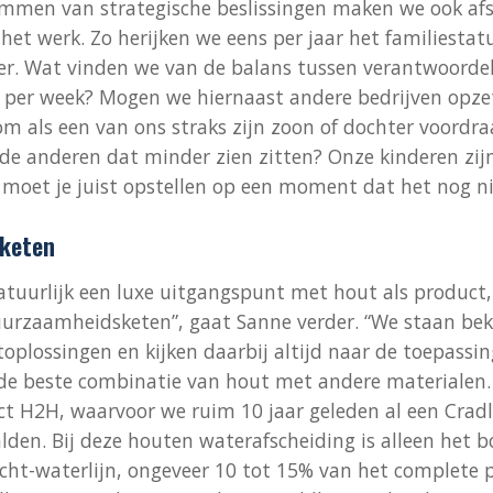
emmen van strategische beslissingen maken we ook af
het werk. Zo herijken we eens per jaar het familiestat
r. Wat vinden we van de balans tussen verantwoordel
 per week? Mogen we hiernaast andere bedrijven opze
 als een van ons straks zijn zoon of dochter voordra
de anderen dat minder zien zitten? Onze kinderen zijn
 moet je juist opstellen op een moment dat het nog nie
keten
tuurlijk een luxe uitgangspunt met hout als product, 
duurzaamheidsketen”, gaat Sanne verder. “We staan b
oplossingen en kijken daarbij altijd naar de toepassi
de beste combinatie van hout met andere materialen
H2H, waarvoor we ruim 10 jaar geleden al een Cradl
alden. Bij deze houten waterafscheiding is alleen het 
cht-waterlijn, ongeveer 10 tot 15% van het complete 