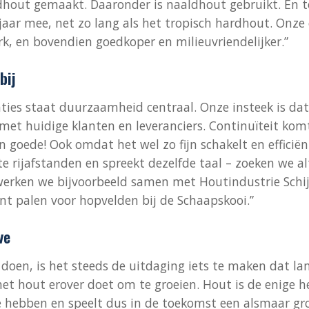
dhout gemaakt. Daaronder is naaldhout gebruikt. En t
jaar mee, net zo lang als het tropisch hardhout. Onze 
k, en bovendien goedkoper en milieuvriendelijker.”
bij
aties staat duurzaamheid centraal. Onze insteek is dat
et huidige klanten en leveranciers. Continuïteit komt
n goede! Ook omdat het wel zo fijn schakelt en efficiënt
te rijafstanden en spreekt dezelfde taal – zoeken we al
 werken we bijvoorbeeld samen met Houtindustrie Schi
nt palen voor hopvelden bij de Schaapskooi.”
ve
e doen, is het steeds de uitdaging iets te maken dat l
het hout erover doet om te groeien. Hout is de enige 
e hebben en speelt dus in de toekomst een alsmaar g