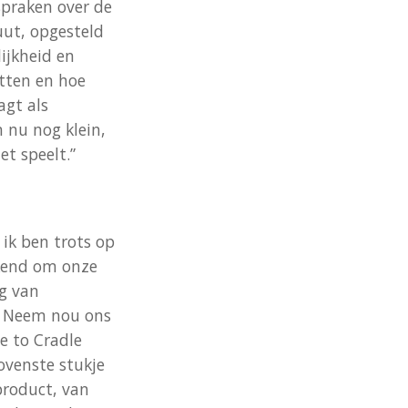
spraken over de
uut, opgesteld
ijkheid en
tten en hoe
agt als
 nu nog klein,
t speelt.”
ik ben trots op
ekend om onze
ng van
. Neem nou ons
e to Cradle
bovenste stukje
product, van