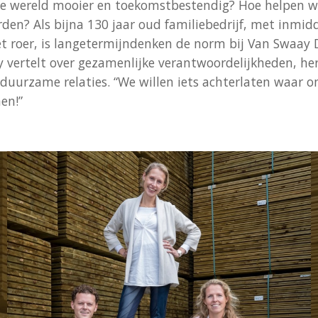
 wereld mooier en toekomstbestendig? Hoe helpen we
rden? Als bijna 130 jaar oud familiebedrijf, met inmidd
et roer, is langetermijndenken de norm bij Van Swaa
 vertelt over gezamenlijke verantwoordelijkheden, h
duurzame relaties. “We willen iets achterlaten waar o
en!”