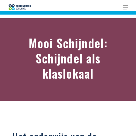
Skip
Men
to
Close
main
Men
content
Mooi Schijndel:
Schijndel als
klaslokaal