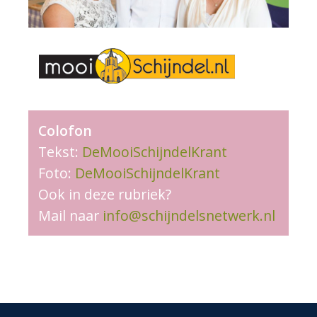
Colofon
Tekst:
DeMooiSchijndelKrant
Foto:
DeMooiSchijndelKrant
Ook in deze rubriek?
Mail naar
info@schijndelsnetwerk.nl