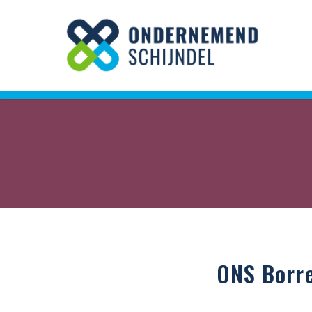
Skip
to
main
content
ONS Borre