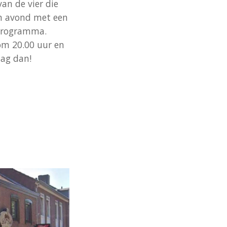
an de vier die
Een avond met een
 programma.
 om 20.00 uur en
aag dan!