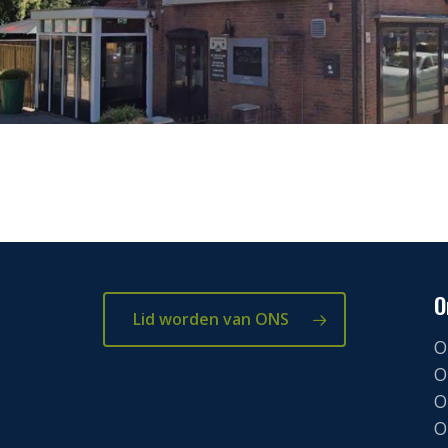
O
Lid worden van ONS
O
O
O
O