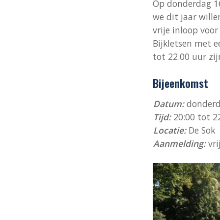
Op donderdag 16
we dit jaar will
vrije inloop voo
Bijkletsen met e
tot 22.00 uur zi
Bijeenkomst
Datum:
donderda
Tijd:
20:00 tot 2
Locatie:
De Sok
Aanmelding:
vri