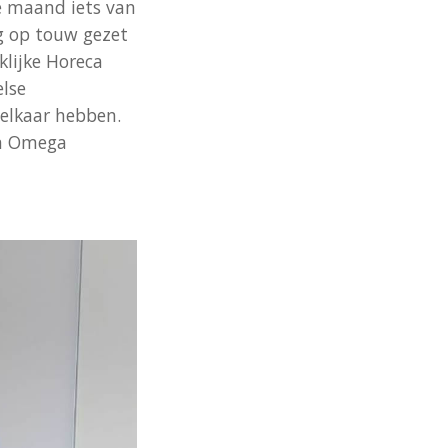
e maand iets van
g op touw gezet
klijke Horeca
else
elkaar hebben.
an Omega