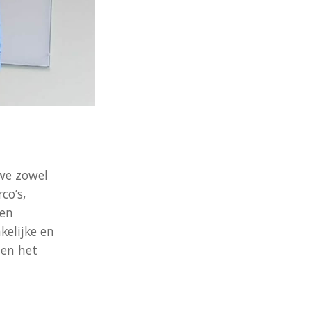
 we zowel
co’s,
 en
kelijke en
 en het