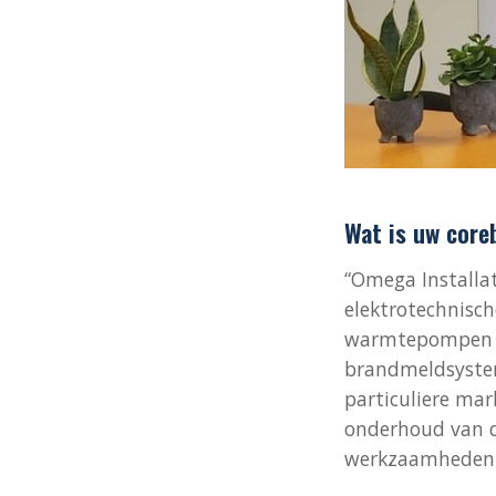
Wat is uw core
“Omega Installat
elektrotechnische
warmtepompen en 
brandmeldsystem
particuliere mar
onderhoud van de
werkzaamheden.