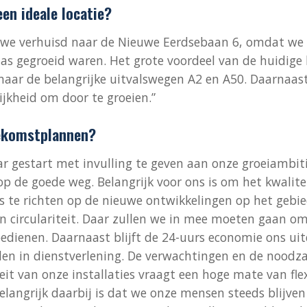
en ideale locatie?
n we verhuisd naar de Nieuwe Eerdsebaan 6, omdat we
 jas gegroeid waren. Het grote voordeel van de huidige l
 naar de belangrijke uitvalswegen A2 en A50. Daarnaas
ijkheid om door te groeien.”
oekomstplannen?
aar gestart met invulling te geven aan onze groeiambit
op de goede weg. Belangrijk voor ons is om het kwalite
s te richten op de nieuwe ontwikkelingen op het gebi
 circulariteit. Daar zullen we in mee moeten gaan om
bedienen. Daarnaast blijft de 24-uurs economie ons u
len in dienstverlening. De verwachtingen en de noodz
eit van onze installaties vraagt een hoge mate van flex
elangrijk daarbij is dat we onze mensen steeds blijve