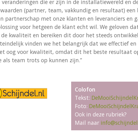
eranderingen die er zijn in de installatiewereld en d
waarden (partner, team, vakkundig en resultaat) een b
en partnerschap met onze klanten en leveranciers en 
lossing voor hetgeen de klant echt wil. We geloven d
 de kwaliteit en bereiken dit door het steeds ontwikk
eindelijk vinden we het belangrijk dat we effectief en 
 oog voor kwaliteit, omdat dit het beste resultaat o
 als team trots op kunnen zijn.”
Colofon
Tekst:
DeMooiSchijndelK
Foto:
DeMooiSchijndelKr
Ook in deze rubriek?
Mail naar
info@schijndel