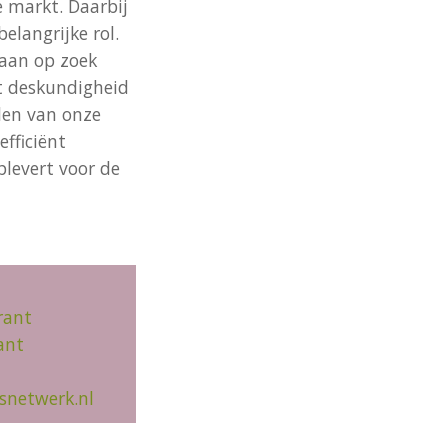
e markt. Daarbij
elangrijke rol.
gaan op zoek
at deskundigheid
elen van onze
efficiënt
plevert voor de
rant
ant
snetwerk.nl