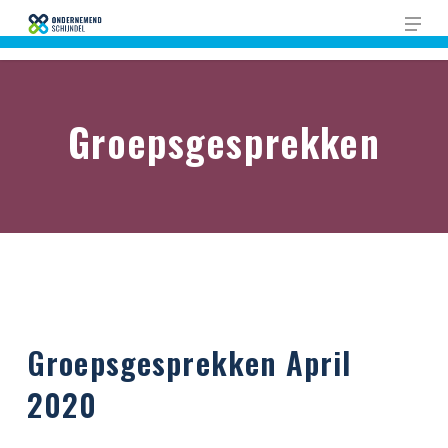
Skip
Men
to
Close
main
Men
content
Groepsgesprekken
Groepsgesprekken April
2020