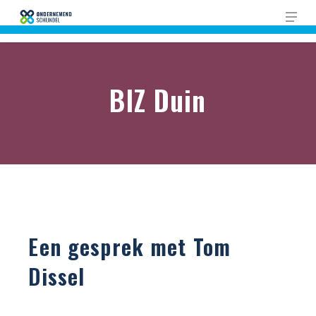
Skip
Men
to
Close
main
Men
content
BIZ Duin
Een gesprek met Tom
Dissel