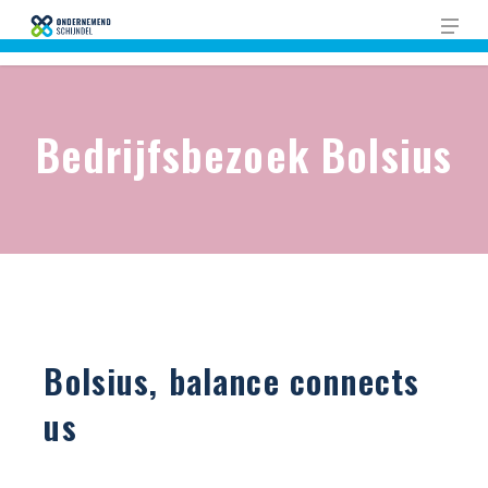
Skip
Men
to
Close
main
Men
content
Bedrijfsbezoek Bolsius
Bolsius, balance connects
us