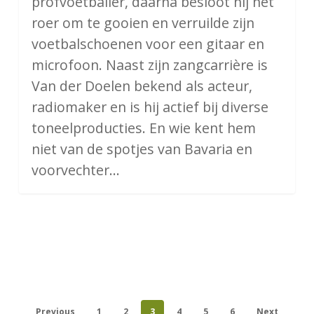
profvoetballer, daarna besloot hij het
roer om te gooien en verruilde zijn
voetbalschoenen voor een gitaar en
microfoon. Naast zijn zangcarrière is
Van der Doelen bekend als acteur,
radiomaker en is hij actief bij diverse
toneelproducties. En wie kent hem
niet van de spotjes van Bavaria en
voorvechter…
Previous
1
2
3
4
5
6
Next