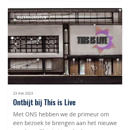
Ontbijt
BIJEENKOMSTEN
bij
This
is
Live
23 mei 2023
Ontbijt bij This is Live
Met ONS hebben we de primeur om
een bezoek te brengen aan het nieuwe