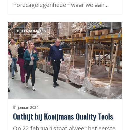
horecagelegenheden waar we aan…
Ontbijt
BIJEENKOMSTEN
bij
Kooijmans
Quality
Tools
31 januari 2024
Ontbijt bij Kooijmans Quality Tools
Op 22 februari staat alweer het eerste